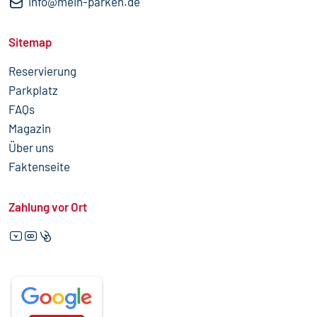
info@mein-parken.de
Footer Main 1
Sitemap
Reservierung
Parkplatz
FAQs
Magazin
Über uns
Faktenseite
Zahlung vor Ort