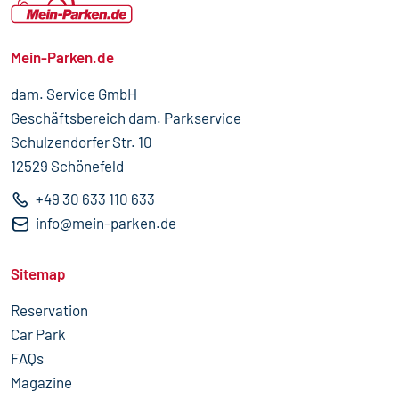
Mein-Parken.de
dam. Service GmbH
Geschäftsbereich dam. Parkservice
Schulzendorfer Str. 10
12529 Schönefeld
+49 30 633 110 633
info@mein-parken.de
Footer Main 1
Sitemap
Reservation
Car Park
FAQs
Magazine